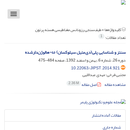
Toggle
vigation
کلیدواژه‌ها =
طیف‌سنجی رزونانس مغناطیسی هسته‌ پرتون
1
تعداد مقالات:
سنتز و شناسایی پلی(دی‌متیل سیلوکسان) ω-هالوژن‌دارشده
دوره 26، شماره 6، بهمن و اسفند 1392، صفحه
484-475
10.22063/JIPST.2014.921
مجتبی فرخی؛ مهدی عبداللهی
2.36 M
مشاهده مقاله
اصل مقاله
مقالات آماده انتشار
شماره جاری