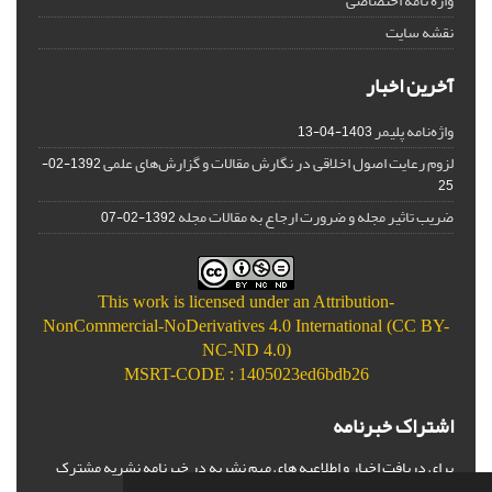
واژه نامه اختصاصی
نقشه سایت
آخرین اخبار
واژه‌نامه پلیمر
1403-04-13
لزوم رعایت اصول اخلاقی در نگارش مقالات و گزارش‌‌های علمی
1392-02-
25
ضریب تاثیر مجله و ضرورت ارجاع به مقالات مجله
1392-02-07
This work is licensed under an
Attribution-
NonCommercial-NoDerivatives 4.0 International (CC BY-
NC-ND 4.0)
MSRT-CODE : 1405023ed6bdb26
اشتراک خبرنامه
برای دریافت اخبار و اطلاعیه های مهم نشریه در خبرنامه نشریه مشترک
شوید.