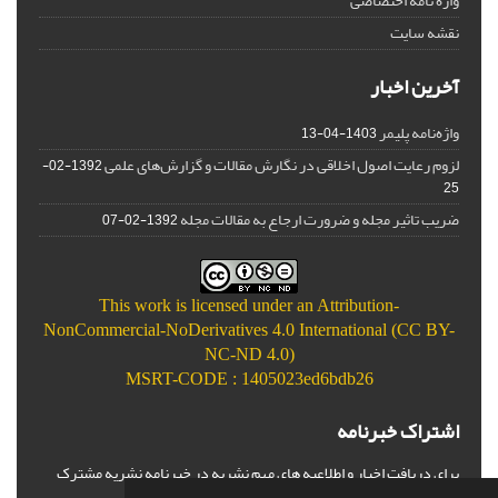
واژه نامه اختصاصی
نقشه سایت
آخرین اخبار
واژه‌نامه پلیمر
1403-04-13
لزوم رعایت اصول اخلاقی در نگارش مقالات و گزارش‌‌های علمی
1392-02-
25
ضریب تاثیر مجله و ضرورت ارجاع به مقالات مجله
1392-02-07
This work is licensed under an
Attribution-
NonCommercial-NoDerivatives 4.0 International (CC BY-
NC-ND 4.0)
MSRT-CODE : 1405023ed6bdb26
اشتراک خبرنامه
برای دریافت اخبار و اطلاعیه های مهم نشریه در خبرنامه نشریه مشترک
شوید.