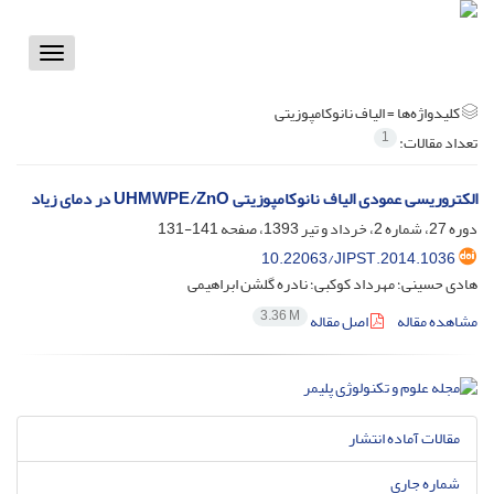
Toggle
vigation
کلیدواژه‌ها =
الیاف نانوکامپوزیتی
1
تعداد مقالات:
الکتروریسی عمودی الیاف نانوکامپوزیتی UHMWPE/ZnO در دمای زیاد
دوره 27، شماره 2، خرداد و تیر 1393، صفحه
141-131
10.22063/JIPST.2014.1036
هادی حسینی؛ مهرداد کوکبی؛ نادره گلشن ابراهیمی
3.36 M
مشاهده مقاله
اصل مقاله
مقالات آماده انتشار
شماره جاری