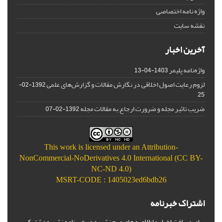
واژه نامه اختصاصی
نقشه سایت
آخرین اخبار
واژه‌نامه پلیمر
1403-04-13
لزوم رعایت اصول اخلاقی در نگارش مقالات و گزارش‌‌های علمی
1392-02-
25
ضریب تاثیر مجله و ضرورت ارجاع به مقالات مجله
1392-02-07
This work is licensed under an
Attribution-
NonCommercial-NoDerivatives 4.0 International (CC BY-
NC-ND 4.0)
MSRT-CODE : 1405023ed6bdb26
اشتراک خبرنامه
برای دریافت اخبار و اطلاعیه های مهم نشریه در خبرنامه نشریه مشترک