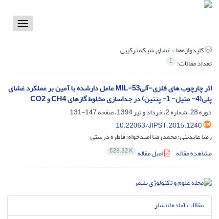
Toggle
vigation
کلیدواژه‌ها =
غشای شبکه ترکیبی
1
تعداد مقالات:
اثر چارچوب های فلزی-آلیMIL-53 عامل دارشده با آمین بر عملکرد غشای
پلی(4- متیل- 1- پنتین) در جداسازی مخلوط گازهای CH4 و CO2
دوره 28، شماره 2، خرداد و تیر 1394، صفحه
147-131
10.22063/JIPST.2015.1240
رضا عابدینی؛ محمدرضا امیدخواه؛ فاطره درستی
628.32 K
مشاهده مقاله
اصل مقاله
مقالات آماده انتشار