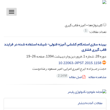
Toggle
vigation
کلیدواژه‌ها =
آمیزه قالب گیری
1
تعداد مقالات:
بهینه سازی استحکام کششی آمیزه فنولی- شیشه استفاده شده در فرایند
قالب گیری فشاری
دوره 28، شماره 1، فروردین و اردیبهشت 1394، صفحه
26-19
10.22063/JIPST.2015.1158
حجت رجب‌زاده؛ ایرج امیری امرایی؛ امیر مسعود رضادوست
2.14 M
مشاهده مقاله
اصل مقاله
مقالات آماده انتشار