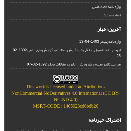
واژه نامه اختصاصی
نقشه سایت
آخرین اخبار
واژه‌نامه پلیمر
1403-04-13
لزوم رعایت اصول اخلاقی در نگارش مقالات و گزارش‌‌های علمی
1392-02-
25
ضریب تاثیر مجله و ضرورت ارجاع به مقالات مجله
1392-02-07
This work is licensed under an
Attribution-
NonCommercial-NoDerivatives 4.0 International (CC BY-
NC-ND 4.0)
MSRT-CODE : 1405023ed6bdb26
اشتراک خبرنامه
برای دریافت اخبار و اطلاعیه های مهم نشریه در خبرنامه نشریه مشترک