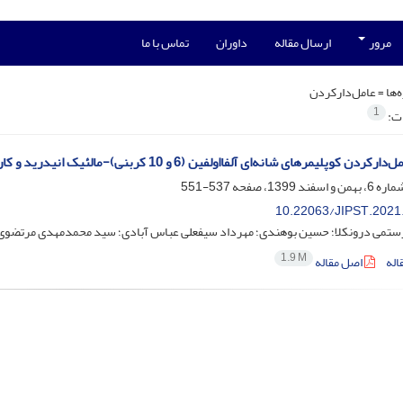
مرور
ارسال مقاله
داوران
تماس با ما
‌ها =
عامل‌دارکردن
1
ات:
لیمرهای شانه‌ای آلفااولفین (6 و 10 کربنی)-مالئیک انیدرید و کاربرد آن‌ها در نانوهیبرید سیلیکا و هیدروژل
537-551
10.22063/JIPST.2021
ستمی درونکلا؛ حسین بوهندی؛ مهرداد سیفعلی عباس آبادی؛ سید محمدمهدی مرتضوی
1.9 M
اله
اصل مقاله