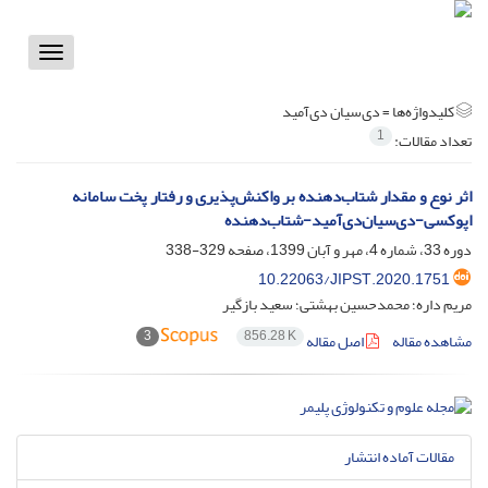
Toggle
vigation
کلیدواژه‌ها =
دی‌سیان دی‌آمید
1
تعداد مقالات:
اثر نوع و مقدار شتاب‌دهنده بر واکنش‌پذیری و رفتار پخت سامانه
اپوکسی-دی‌سیان‌دی‌آمید-شتاب‌دهنده
دوره 33، شماره 4، مهر و آبان 1399، صفحه
329-338
10.22063/JIPST.2020.1751
مریم داره؛ محمدحسین بهشتی؛ سعید بازگیر
3
856.28 K
مشاهده مقاله
اصل مقاله
مقالات آماده انتشار