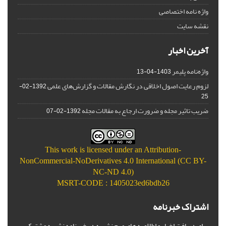
واژه نامه اختصاصی
نقشه سایت
آخرین اخبار
واژه‌نامه پلیمر
1403-04-13
لزوم رعایت اصول اخلاقی در نگارش مقالات و گزارش‌‌های علمی
1392-02-
25
ضریب تاثیر مجله و ضرورت ارجاع به مقالات مجله
1392-02-07
This work is licensed under an
Attribution-
NonCommercial-NoDerivatives 4.0 International (CC BY-
NC-ND 4.0)
MSRT-CODE : 1405023ed6bdb26
اشتراک خبرنامه
برای دریافت اخبار و اطلاعیه های مهم نشریه در خبرنامه نشریه مشترک