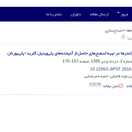
مرور
ارسال مقاله
داوران
تماس با ما
‌ها =
اشباع‌سازی
1
ات:
امترها در تهیه اسفنج‌های حاصل از آمیخته‌های پلی‌وینیل کلرید-پلی‌یورتان
157-170
10.22063/JIPST.2016
 نوید فامیلی؛ حمیده مرتضایی
5.97 M
اله
اصل مقاله