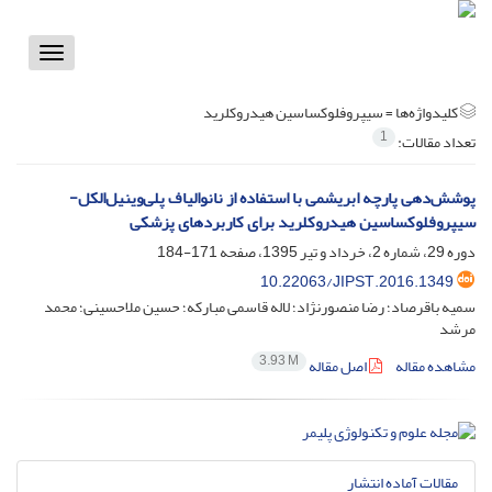
Toggle
vigation
کلیدواژه‌ها =
سیپروفلوکساسین‌ هیدروکلرید
1
تعداد مقالات:
پوشش‌دهی پارچه ابریشمی با استفاده از نانوالیاف پلی‌وینیل‌الکل-
سیپروفلوکساسین‌ هیدروکلرید برای کاربردهای پزشکی
دوره 29، شماره 2، خرداد و تیر 1395، صفحه
171-184
10.22063/JIPST.2016.1349
سمیه باقرصاد؛ رضا منصورنژاد؛ لاله قاسمی مبارکه؛ حسین ملاحسینی؛ محمد
مرشد
3.93 M
مشاهده مقاله
اصل مقاله
مقالات آماده انتشار