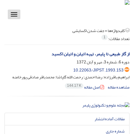
Toggle
vigation
کلیدواژه‌ها =
جفت شدن اکسایشی
1
تعداد مقالات:
از گاز طبیعی تا پلیمر، تهیه اتیلن و اتیلن اکسید
دوره 6، شماره 3، مهر و آبان 1372
10.22063/JIPST.1993.153
ابراهیم باقرزاده؛ رضا احمدی؛ رحمت الله گلپاشا؛ محمدباقر صادقی پورخامنه
144.17 K
مشاهده مقاله
اصل مقاله
مقالات آماده انتشار
شماره جاری