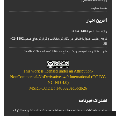
واژه نامه اختصاصی
نقشه سایت
آخرین اخبار
واژه‌نامه پلیمر
1403-04-13
لزوم رعایت اصول اخلاقی در نگارش مقالات و گزارش‌‌های علمی
1392-02-
25
ضریب تاثیر مجله و ضرورت ارجاع به مقالات مجله
1392-02-07
This work is licensed under an
Attribution-
NonCommercial-NoDerivatives 4.0 International (CC BY-
NC-ND 4.0)
MSRT-CODE : 1405023ed6bdb26
اشتراک خبرنامه
برای دریافت اخبار و اطلاعیه های مهم نشریه در خبرنامه نشریه مشترک
شوید.