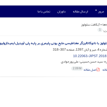
مرور
ارسال مقاله
داوران
تماس با ما
‌ها =
آبکافت سلولوز
1
ات:
ولوز با نانوکاتالیزگر مغناطیسی مایع یونی پلیمری بر پایه پلی (وینیل ایمیدازول
307-318
10.22063/JIPST.2018
ه؛ سید حسن حسینی؛ علی پورجوادی
2.09 M
اله
اصل مقاله