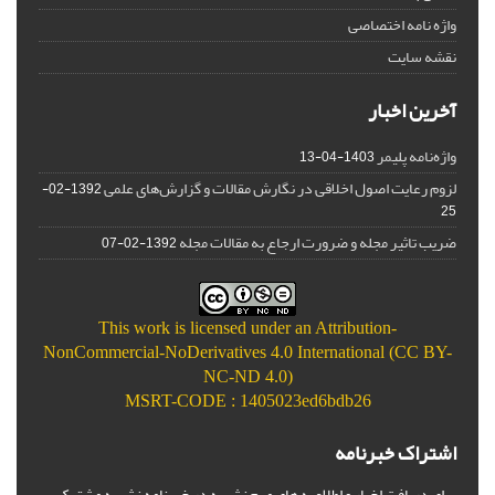
واژه نامه اختصاصی
نقشه سایت
آخرین اخبار
واژه‌نامه پلیمر
1403-04-13
لزوم رعایت اصول اخلاقی در نگارش مقالات و گزارش‌‌های علمی
1392-02-
25
ضریب تاثیر مجله و ضرورت ارجاع به مقالات مجله
1392-02-07
This work is licensed under an
Attribution-
NonCommercial-NoDerivatives 4.0 International (CC BY-
NC-ND 4.0)
MSRT-CODE : 1405023ed6bdb26
اشتراک خبرنامه
برای دریافت اخبار و اطلاعیه های مهم نشریه در خبرنامه نشریه مشترک