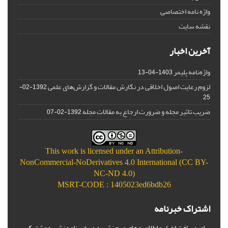
واژه نامه اختصاصی
نقشه سایت
آخرین اخبار
واژه‌نامه پلیمر
1403-04-13
لزوم رعایت اصول اخلاقی در نگارش مقالات و گزارش‌‌های علمی
1392-02-
25
ضریب تاثیر مجله و ضرورت ارجاع به مقالات مجله
1392-02-07
This work is licensed under an
Attribution-
NonCommercial-NoDerivatives 4.0 International (CC BY-
NC-ND 4.0)
MSRT-CODE : 1405023ed6bdb26
اشتراک خبرنامه
برای دریافت اخبار و اطلاعیه های مهم نشریه در خبرنامه نشریه مشترک