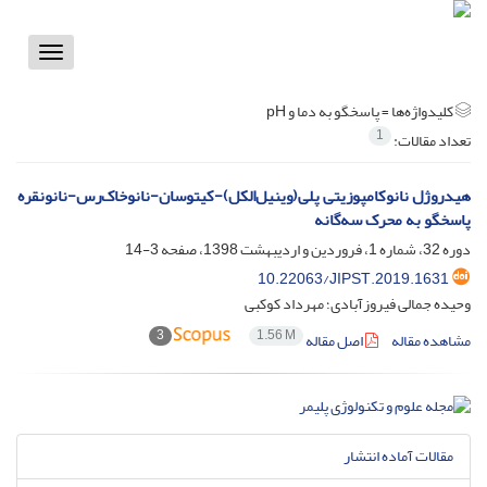
Toggle
vigation
کلیدواژه‌ها =
پاسخگو به دما و pH
1
تعداد مقالات:
هیدروژل نانوکامپوزیتی پلی(وینیل‌الکل)-کیتوسان-نانوخاک‌رس-نانونقره
پاسخگو به محرک سه‌گانه
دوره 32، شماره 1، فروردین و اردیبهشت 1398، صفحه
3-14
10.22063/JIPST.2019.1631
وحیده جمالی فیروزآبادی؛ مهرداد کوکبی
3
1.56 M
مشاهده مقاله
اصل مقاله
مقالات آماده انتشار