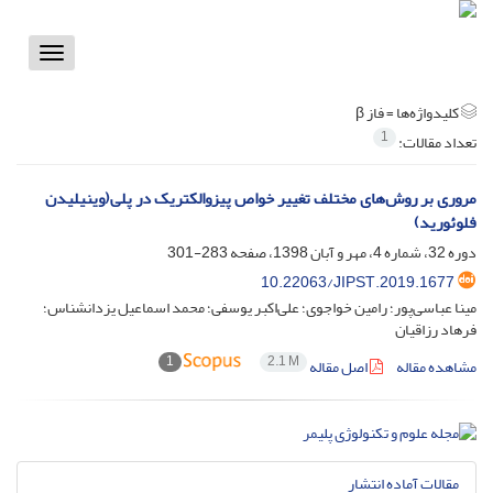
Toggle
vigation
کلیدواژه‌ها =
‌فاز β
1
تعداد مقالات:
مروری بر روش‌های مختلف تغییر خواص پیزوالکتریک در پلی‌(وینیلیدن
فلوئورید)
دوره 32، شماره 4، مهر و آبان 1398، صفحه
283-301
10.22063/JIPST.2019.1677
مینا عباسی‌پور؛ رامین خواجوی؛ علی‌اکبر یوسفی؛ محمد اسماعیل یزدانشناس؛
فرهاد رزاقیان
1
2.1 M
مشاهده مقاله
اصل مقاله
مقالات آماده انتشار