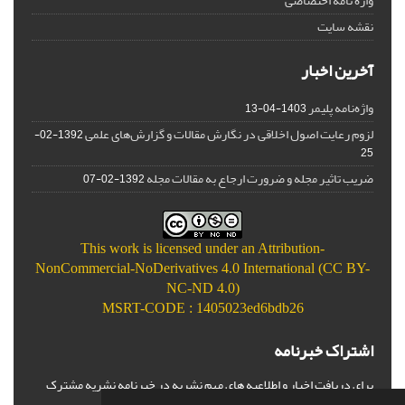
واژه نامه اختصاصی
نقشه سایت
آخرین اخبار
واژه‌نامه پلیمر
1403-04-13
لزوم رعایت اصول اخلاقی در نگارش مقالات و گزارش‌‌های علمی
1392-02-
25
ضریب تاثیر مجله و ضرورت ارجاع به مقالات مجله
1392-02-07
This work is licensed under an
Attribution-
NonCommercial-NoDerivatives 4.0 International (CC BY-
NC-ND 4.0)
MSRT-CODE : 1405023ed6bdb26
اشتراک خبرنامه
برای دریافت اخبار و اطلاعیه های مهم نشریه در خبرنامه نشریه مشترک
شوید.