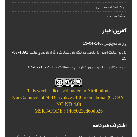
واژه نامه اختصاصی
نقشه سایت
آخرین اخبار
واژه‌نامه پلیمر
1403-04-13
لزوم رعایت اصول اخلاقی در نگارش مقالات و گزارش‌‌های علمی
1392-02-
25
ضریب تاثیر مجله و ضرورت ارجاع به مقالات مجله
1392-02-07
This work is licensed under an
Attribution-
NonCommercial-NoDerivatives 4.0 International (CC BY-
NC-ND 4.0)
MSRT-CODE : 1405023ed6bdb26
اشتراک خبرنامه
برای دریافت اخبار و اطلاعیه های مهم نشریه در خبرنامه نشریه مشترک