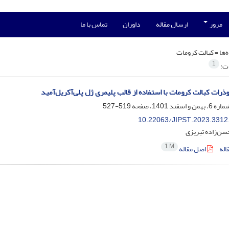
مرور
ارسال مقاله
داوران
تماس با ما
‌ها =
کبالت کرومات
1
ات:
ذرات کبالت کرومات با استفاده از قالب پلیمری ژل پلی‌آکریل‌آمید
519-527
10.22063/JIPST.2023.3312
سن‌زاده تبریزی
1 M
اله
اصل مقاله