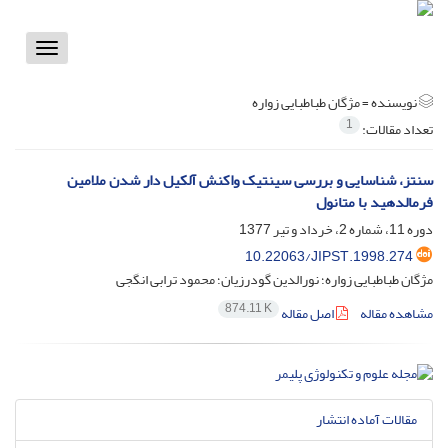
Toggle
vigation
نویسنده =
مژگان طباطبایی زواره
1
تعداد مقالات:
سنتز، شناسایی و بررسی سینتیک واکنش آلکیل دار شدن ملامین
فرمالدهید با متانول
دوره 11، شماره 2، خرداد و تیر 1377
10.22063/JIPST.1998.274
مژگان طباطبایی زواره؛ نورالدین گودرزیان؛ محمود ترابی انگجی
874.11 K
مشاهده مقاله
اصل مقاله
مقالات آماده انتشار