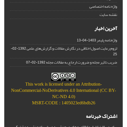
واژه نامه اختصاصی
نقشه سایت
آخرین اخبار
واژه‌نامه پلیمر
1403-04-13
لزوم رعایت اصول اخلاقی در نگارش مقالات و گزارش‌‌های علمی
1392-02-
25
ضریب تاثیر مجله و ضرورت ارجاع به مقالات مجله
1392-02-07
This work is licensed under an
Attribution-
NonCommercial-NoDerivatives 4.0 International (CC BY-
NC-ND 4.0)
MSRT-CODE : 1405023ed6bdb26
اشتراک خبرنامه
برای دریافت اخبار و اطلاعیه های مهم نشریه در خبرنامه نشریه مشترک