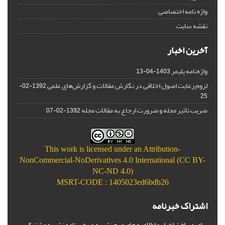
واژه نامه اختصاصی
نقشه سایت
آخرین اخبار
واژه‌نامه پلیمر
1403-04-13
لزوم رعایت اصول اخلاقی در نگارش مقالات و گزارش‌‌های علمی
1392-02-
25
ضریب تاثیر مجله و ضرورت ارجاع به مقالات مجله
1392-02-07
This work is licensed under an
Attribution-
NonCommercial-NoDerivatives 4.0 International (CC BY-
NC-ND 4.0)
MSRT-CODE : 1405023ed6bdb26
اشتراک خبرنامه
برای دریافت اخبار و اطلاعیه های مهم نشریه در خبرنامه نشریه مشترک