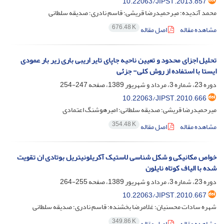
10.22063/JIPST.2013.857
محمد آندیده؛ میرحمیدرضا قریشی؛ قاسم نادری؛ صدیقه سلطانی
676.48 K
مشاهده مقاله
اصل مقاله
تحلیل اجزای محدود و تعیین ناحیه جاپای تایر اریبی باری زیر بار عمودی
ایستا با استفاده از روش کلی- جزئی
دوره 23، شماره 3، مرداد و شهریور 1389، صفحه
247-254
10.22063/JIPST.2010.666
میرحمیدرضا قریشی؛ صدیقه سلطانی؛ امیرهوشنگ اعتمادی
354.48 K
مشاهده مقاله
اصل مقاله
خواص مکانیکی و شکل شناسی لاستیک آکریلونیتریل بوتادی ان تقویت
شده با الیاف کوتاه نایلون
دوره 23، شماره 3، مرداد و شهریور 1389، صفحه
255-264
10.22063/JIPST.2010.667
شهره سادات محسنیان؛ غلامرضا بخشنده؛ قاسم نادری؛ صدیقه سلطانی
349.86 K
مشاهده مقاله
اصل مقاله