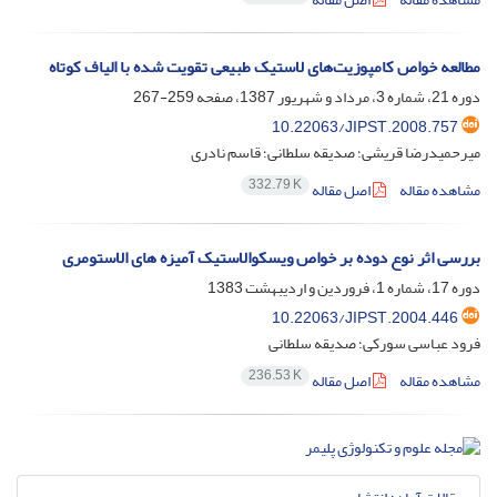
مطالعه خواص کامپوزیت‌های لاستیک طبیعی تقویت شده با الیاف کوتاه
دوره 21، شماره 3، مرداد و شهریور 1387، صفحه
259-267
10.22063/JIPST.2008.757
میرحمیدرضا قریشی؛ صدیقه سلطانی؛ قاسم نادری
332.79 K
مشاهده مقاله
اصل مقاله
بررسی اثر نوع دوده بر خواص ویسکوالاستیک آمیزه های الاستومری
دوره 17، شماره 1، فروردین و اردیبهشت 1383
10.22063/JIPST.2004.446
فرود عباسی سورکی؛ صدیقه سلطانی
236.53 K
مشاهده مقاله
اصل مقاله