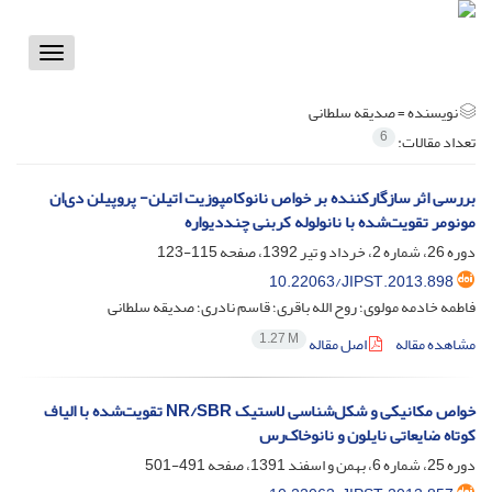
Toggle
vigation
نویسنده =
صدیقه سلطانی
6
تعداد مقالات:
بررسی اثر سازگارکننده بر خواص نانو‌کامپوزیت اتیلن- پروپیلن دی‌ان
مونومر تقویت‌شده با نانولوله کربنی چنددیواره
دوره 26، شماره 2، خرداد و تیر 1392، صفحه
115-123
10.22063/JIPST.2013.898
فاطمه خادمه مولوی؛ روح الله باقری؛ قاسم نادری؛ صدیقه سلطانی
1.27 M
مشاهده مقاله
اصل مقاله
خواص مکانیکی و شکل‌شناسی لاستیک NR/SBR تقویت‌شده با الیاف
کوتاه ضایعاتی نایلون و نانوخاک‌رس
دوره 25، شماره 6، بهمن و اسفند 1391، صفحه
491-501