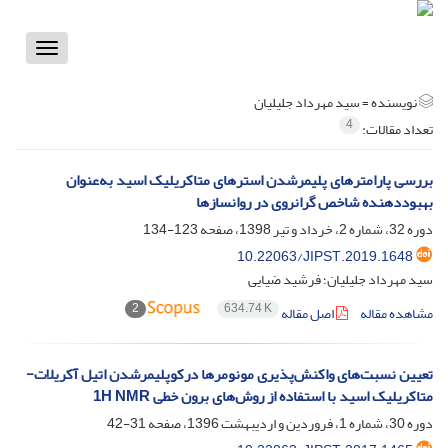
Toggle
vigation
نویسنده =
سید مهرداد جلیلیان
4
تعداد مقالات:
بررسی پارامترهای پلیمرشدن استرهای متاکریلیک اسید به‌عنوان
بهبوددهنده شاخص گرانروی در روانسازها
دوره 32، شماره 2، خرداد و تیر 1398، صفحه
123-134
10.22063/JIPST.2019.1648
سید مهرداد جلیلیان؛ فرشید ضیایی
2
634.74 K
مشاهده مقاله
اصل مقاله
تعیین نسبت‌های واکنش‌پذیری مونومرها درکوپلیمرشدن اتیل آکریلات-
متاکریلیک اسید با استفاده از روش‌های برون خطی 1H NMR
دوره 30، شماره 1، فروردین و اردیبهشت 1396، صفحه
31-42