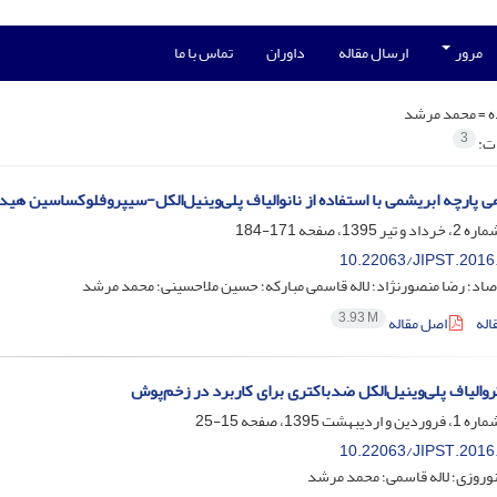
مرور
ارسال مقاله
داوران
تماس با ما
ه =
محمد مرشد
3
ات:
پارچه ابریشمی با استفاده از نانوالیاف پلی‌وینیل‌الکل-سیپروفلوکساسین‌ هی
171-184
10.22063/JIPST.2016
صاد؛ رضا منصورنژاد؛ لاله قاسمی مبارکه؛ حسین ملاحسینی؛ محمد مرشد
3.93 M
اله
اصل مقاله
روالیاف پلی‌وینیل‌الکل ضدباکتری برای کاربرد در زخم‌پوش
15-25
10.22063/JIPST.2016
وروزی؛ لاله قاسمی؛ محمد مرشد