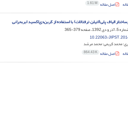
1.61 M
اله
اصل مقاله
ساختار الیاف پلی(اتیلن ترفتالات) با استفاده از کربن‌دی‌اکسید ابربحرانی
379-365
10.22063/JIPST.201
ی؛ محمد کریمی؛ محمد مرشد
864.43 K
اله
اصل مقاله