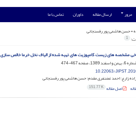
مرور
ارسال مقاله
داوران
تماس با ما
ه =
حسن هاشمی پور رفسنجانی
1
ات:
خی مشخصه های زیست کامپوزیت های تهیه شده از الیاف نخل خرما خالص سازی
467-474
10.22063/JIPST.201
زاده زارع؛ احمد غضنفری مقدم؛ حسن هاشمی پور رفسنجانی
151.77 K
اله
اصل مقاله