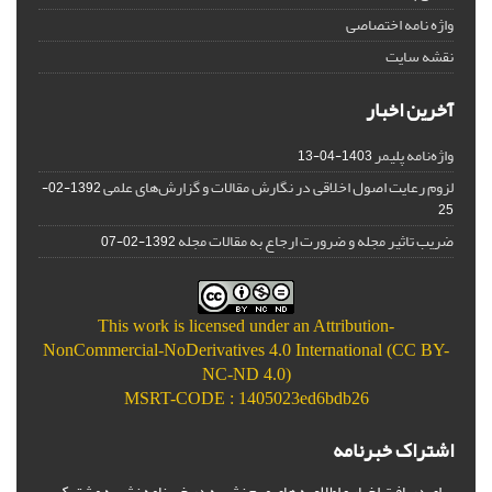
واژه نامه اختصاصی
نقشه سایت
آخرین اخبار
واژه‌نامه پلیمر
1403-04-13
لزوم رعایت اصول اخلاقی در نگارش مقالات و گزارش‌‌های علمی
1392-02-
25
ضریب تاثیر مجله و ضرورت ارجاع به مقالات مجله
1392-02-07
This work is licensed under an
Attribution-
NonCommercial-NoDerivatives 4.0 International (CC BY-
NC-ND 4.0)
MSRT-CODE : 1405023ed6bdb26
اشتراک خبرنامه
برای دریافت اخبار و اطلاعیه های مهم نشریه در خبرنامه نشریه مشترک