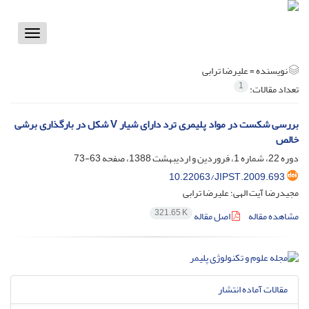
Toggle
vigation
نویسنده =
علیرضا ترابی
1
تعداد مقالات:
بررسی شکست در مواد پلیمری ترد دارای شیار V شکل در بارگذاری برشی
خالص
دوره 22، شماره 1، فروردین و اردیبهشت 1388، صفحه
63-73
10.22063/JIPST.2009.693
مجیدرضا آیت الهی؛ علیرضا ترابی
321.65 K
مشاهده مقاله
اصل مقاله
مقالات آماده انتشار