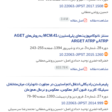
10.22063/JIPST.2017.1508
حسین روغنی ممقانی
3.4 M
مشاهده مقاله
اصل مقاله
سنتز نانوکامپوزیت‌های پلی‌استیرن/‌MCM–41 به روش‌های AGET
ATRP و ARGET ATRP
دوره 28، شماره 3، مرداد و شهریور 1394، صفحه
255-243
10.22063/JIPST.2015.1260
خضراله خضری؛ وحید حدادی اصل؛ حسین روغنی ممقانی
833.78 K
مشاهده مقاله
اصل مقاله
پلیمرشدن رادیکالی انتقال اتم استیرن در مجاورت نانوذرات میان‌متخلخل
سیلیکا: کاربرد فنون آغاز معکوس، معکوس و نرمال هم‌زمان
دوره 27، شماره 1، فروردین و اردیبهشت 1393، صفحه
90-79
10.22063/JIPST.2014.999
خضراله خضری؛ وحید حدادی اصل؛ حسین روغنی ممقانی؛ محمدرضا سرسبیلی