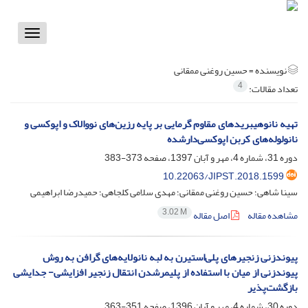
Toggle
vigation
نویسنده =
حسین روغنی ممقانی
4
تعداد مقالات:
تهیه نانوهیبریدهای مقاوم گرمایی بر پایه رزین‌های نووالاک و اپوکسی و
نانولوله‌های کربن اپوکسی‌دارشده
دوره 31، شماره 4، مهر و آبان 1397، صفحه
373-383
10.22063/JIPST.2018.1599
سینا شاهی؛ حسین روغنی ممقانی؛ مهدی سلامی کلجاهی؛ حمیدرضا ابراهیمی
3.02 M
مشاهده مقاله
اصل مقاله
پیوندزنی زنجیرهای پلی‌استیرن به لبه نانولایه‌های گرافن به روش
پیوندزنی از میان با استفاده از پلیمرشدن انتقال زنجیر افزایشی- جدایشی
بازگشت‌پذیر
دوره 30، شماره 4، مهر و آبان 1396، صفحه
351-363