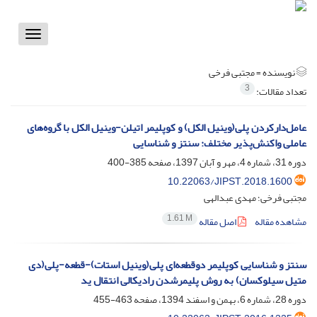
Toggle
vigation
نویسنده =
مجتبی فرخی
3
تعداد مقالات:
عامل‌دارکردن پلی(‌وینیل الکل) و کوپلیمر اتیلن-وینیل الکل با گروه‌های
عاملی واکنش‌پذیر مختلف: سنتز و شناسایی
دوره 31، شماره 4، مهر و آبان 1397، صفحه
385-400
10.22063/JIPST.2018.1600
مجتبی فرخی؛ مهدی عبدالهی
1.61 M
مشاهده مقاله
اصل مقاله
سنتز و شناسایی کوپلیمر دوقطعه‌ای پلی(وینیل استات)-قطعه-پلی(دی
متیل سیلوکسان) به روش پلیمرشدن رادیکالی انتقال ید
دوره 28، شماره 6، بهمن و اسفند 1394، صفحه
463-455