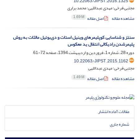
10.22063/JIPST.2016.1325
مجتبی فرخی؛ مهدی عبداللهی؛ محمد براری
1.69 M
مشاهده مقاله
اصل مقاله
سنتز و شناسایی کوپلیمرهای وینیل استات و دی‌بوتیل مالئات به روش
پلیمرشدن رادیکالی انتقال ید معکوس
دوره 28، شماره 1، فروردین و اردیبهشت 1394، صفحه
72-61
10.22063/JIPST.2015.1162
مجتبی فرخی؛ مهدی عبداللهی
1.49 M
مشاهده مقاله
اصل مقاله
مقالات آماده انتشار
شماره جاری