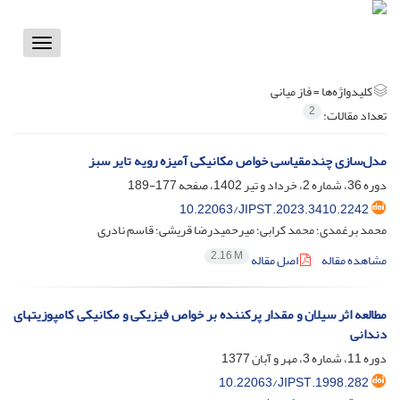
Toggle
vigation
کلیدواژه‌ها =
فاز میانی
2
تعداد مقالات:
مدل‌سازی چندمقیاسی خواص مکانیکی آمیزه رویه تایر سبز
دوره 36، شماره 2، خرداد و تیر 1402، صفحه
177-189
10.22063/JIPST.2023.3410.2242
محمد برغمدی؛ محمد کرابی؛ میرحمیدرضا قریشی؛ قاسم نادری
2.16 M
مشاهده مقاله
اصل مقاله
مطالعه اثر سیلان و مقدار پرکننده بر خواص فیزیکی و مکانیکی کامپوزیتهای
دندانی
دوره 11، شماره 3، مهر و آبان 1377
10.22063/JIPST.1998.282