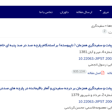
مرور
ارسال مقاله
داوران
تماس با ما
‌ها =
سفیدگری
2
ات:
 پخت و سفیدگری همزمان ( ناپیوسته) بر استحکام پارچه صد در صد پنبه ای خام
10.22063/JIPST.200
ایی؛ رسول انجمنی
935.13 K
اله
اصل مقاله
 پخت و سفیدگری همزمان بر درجه سفیدی و آهار باقیمانده در پارچه های صددر
10.22063/JIPST.200
ایی؛ معصومه قاسمی؛ محسن کرباسی