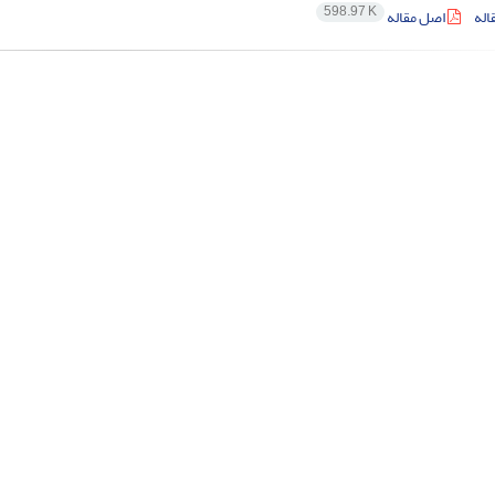
598.97 K
اله
اصل مقاله