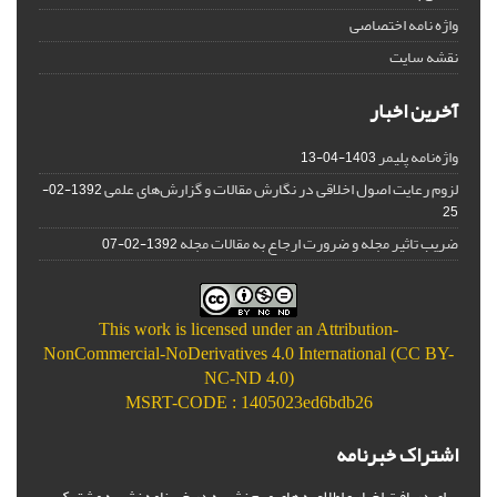
واژه نامه اختصاصی
نقشه سایت
آخرین اخبار
واژه‌نامه پلیمر
1403-04-13
لزوم رعایت اصول اخلاقی در نگارش مقالات و گزارش‌‌های علمی
1392-02-
25
ضریب تاثیر مجله و ضرورت ارجاع به مقالات مجله
1392-02-07
This work is licensed under an
Attribution-
NonCommercial-NoDerivatives 4.0 International (CC BY-
NC-ND 4.0)
MSRT-CODE : 1405023ed6bdb26
اشتراک خبرنامه
برای دریافت اخبار و اطلاعیه های مهم نشریه در خبرنامه نشریه مشترک