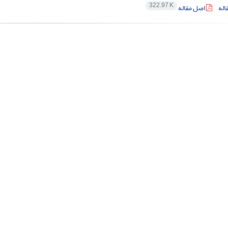
322.97 K
اله
اصل مقاله