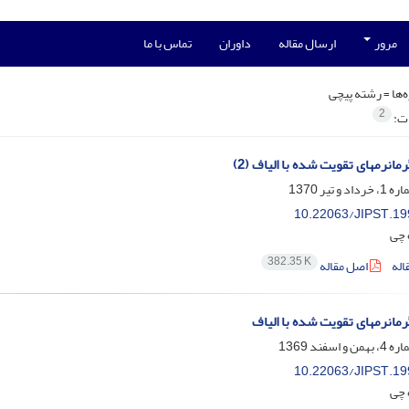
مرور
ارسال مقاله
داوران
تماس با ما
‌ها =
رشته پیچی
2
ات:
انرمهای تقویت شده با الیاف (2)
10.22063/JIPST.19
 چی
382.35 K
اله
اصل مقاله
مانرمهای تقویت شده با الیاف
10.22063/JIPST.19
 چی