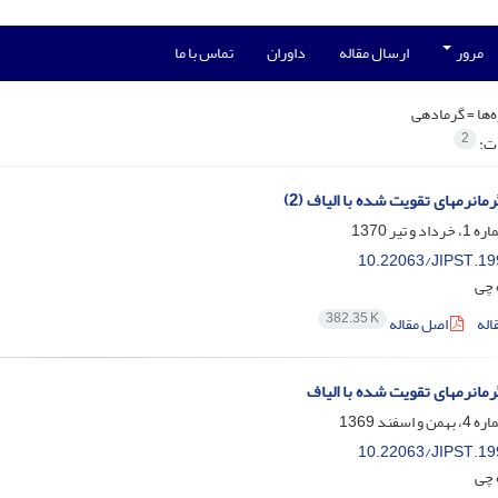
مرور
ارسال مقاله
داوران
تماس با ما
‌ها =
گرمادهی
2
ات:
انرمهای تقویت شده با الیاف (2)
10.22063/JIPST.19
 چی
382.35 K
اله
اصل مقاله
مانرمهای تقویت شده با الیاف
10.22063/JIPST.19
 چی