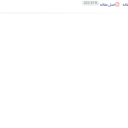
322.97 K
اله
اصل مقاله