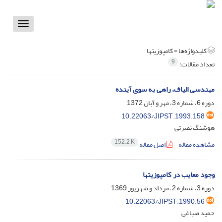
Toggle
vigation
کلیدواژه‌ها =
کامپوزیتها
9
تعداد مقالات:
مهندسی الیاف، راهی به سوی آینده
دوره 6، شماره 3، مهر و آبان 1372
10.22063/JIPST.1993.158
هوشنگ نصرتی
152.2 K
مشاهده مقاله
اصل مقاله
وجود معایب در کامپوزیتها
دوره 3، شماره 2، مرداد و شهریور 1369
10.22063/JIPST.1990.56
حمید صباغی