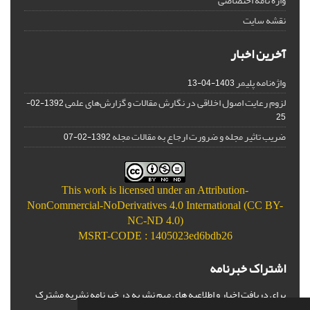
واژه نامه اختصاصی
نقشه سایت
آخرین اخبار
واژه‌نامه پلیمر
1403-04-13
لزوم رعایت اصول اخلاقی در نگارش مقالات و گزارش‌‌های علمی
1392-02-
25
ضریب تاثیر مجله و ضرورت ارجاع به مقالات مجله
1392-02-07
This work is licensed under an
Attribution-
NonCommercial-NoDerivatives 4.0 International (CC BY-
NC-ND 4.0)
MSRT-CODE : 1405023ed6bdb26
اشتراک خبرنامه
برای دریافت اخبار و اطلاعیه های مهم نشریه در خبرنامه نشریه مشترک
شوید.