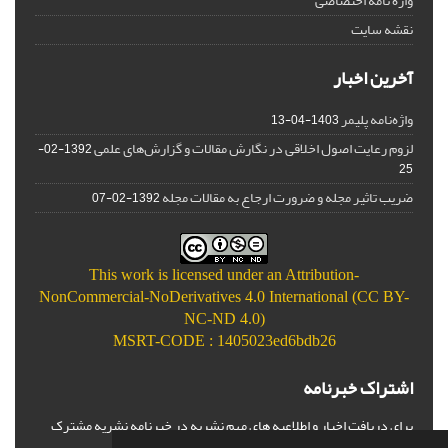
واژه نامه اختصاصی
نقشه سایت
آخرین اخبار
واژه‌نامه پلیمر
1403-04-13
لزوم رعایت اصول اخلاقی در نگارش مقالات و گزارش‌‌های علمی
1392-02-
25
ضریب تاثیر مجله و ضرورت ارجاع به مقالات مجله
1392-02-07
This work is licensed under an
Attribution-
NonCommercial-NoDerivatives 4.0 International (CC BY-
NC-ND 4.0)
MSRT-CODE : 1405023ed6bdb26
اشتراک خبرنامه
برای دریافت اخبار و اطلاعیه های مهم نشریه در خبرنامه نشریه مشترک
شوید.