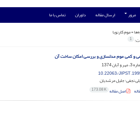
مرور
ارسال مقاله
داوران
تماس با ما
‌ها =
موم کارنوبا
1
ات:
ی و کمی موم مدلسازی و بررسی امکان ساخت آن
10.22063/JIPST.199
لی نجفی؛ جلیل مرشدیان
173.08 K
اله
اصل مقاله