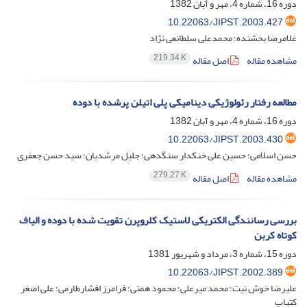
دوره 16، شماره 4، مهر و آبان 1382
10.22063/JIPST.2003.427
غلامرضا بخشنده؛ محمدعلی سلطانعی نژاد
219.34 K
مشاهده مقاله
اصل مقاله
مطالعه رفتار رئولوژیکی دینامیکی پلی اتیلن پرشده با دوده
دوره 16، شماره 4، مهر و آبان 1382
10.22063/JIPST.2003.430
حسن اسلامی؛ حسین علی خنکدار سنگدهی؛ جلیل مرشدیان؛ سید حسن جعفری
279.27 K
مشاهده مقاله
اصل مقاله
بررسی رسانندگی الکتریکی لاستیک کلروپرن تقویت شده با دوده و الیاف
کوتاه کربن
دوره 15، شماره 3، مرداد و شهریور 1381
10.22063/JIPST.2002.389
علیرضا خوش نیت؛ محمد میرعلی؛ محمود همتی؛ فرامرز افشارطارمی؛ علی اصغر
کتباب