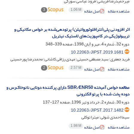
میرحمیدرضا قریشی؛ فرود عباسی سورکی
3
1.06 M
مشاهده مقاله
اصل مقاله
اثر افزودنی پلی(‌تترافلوئورواتیلن) پرتودهی‌شده بر خواص مکانیکی و
تریبولوژیکی در کامپوزیت‌های لاستیک نیتریل
دوره 32، شماره 4، مهر و آبان 1398، صفحه
339-348
10.22063/JIPST.2019.1681
فرید جعفری؛ سید مصطفی حسینی؛ مهدی رزاقی کاشانی؛ محمدرضا پورحسینی
2
2.57 M
مشاهده مقاله
اصل مقاله
مطالعه خواص آمیخته SBR/ENR50 دارای پرکننده دوتایی نانوخاک‌رس و
دوده پخت شده با پرتو الکترونی
دوره 30، شماره 2، خرداد و تیر 1396، صفحه
127-137
10.22063/JIPST.2017.1482
سیما احمدی شولی؛ میترا توکلی
1.98 M
مشاهده مقاله
اصل مقاله