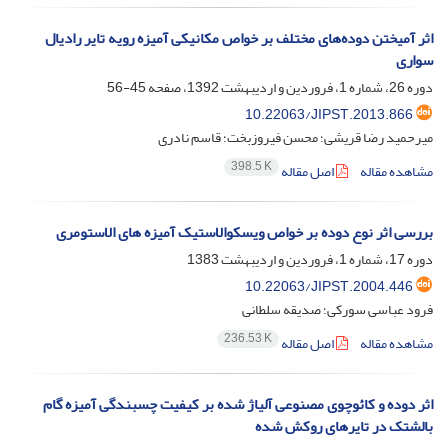
اثر آمیختن دوده‌های مختلف بر خواص مکانیکی آمیزه‌ رویه تایر رادیال
سواری
دوره 26، شماره 1، فروردین و اردیبهشت 1392، صفحه
45-56
10.22063/JIPST.2013.866
میرحمید رضا قریشی؛ محسن فیروزبخت؛ قاسم نادری
398.5 K
مشاهده مقاله
اصل مقاله
بررسی اثر نوع دوده بر خواص ویسکوالاستیک آمیزه های الاستومری
دوره 17، شماره 1، فروردین و اردیبهشت 1383
10.22063/JIPST.2004.446
فرود عباسی سورکی؛ صدیقه سلطانی
236.53 K
مشاهده مقاله
اصل مقاله
اثر دوده و کائوچوی مصنوعی آلیاژ شده بر کیفیت چسبندگی آمیزه گام
بالشتک در تایرهای روکش شده