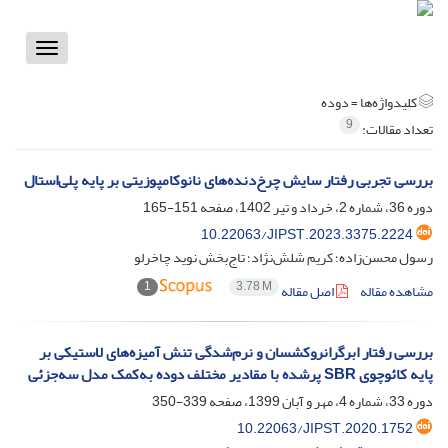
Toggle
vigation
کلیدواژه‌ها =
دوده
9
تعداد مقالات:
بررسی تجربی رفتار سایش چرخ‌دنده‌های نانوکامپوزیتی بر پایه پلی‌استال
دوره 36، شماره 2، خرداد و تیر 1402، صفحه
151-165
10.22063/JIPST.2023.3375.2224
رسول محسن‌زاده؛ کریم شلش‌نژاد؛ تاج‌بخش نوید چاخرلو
1
3.78 M
مشاهده مقاله
اصل مقاله
بررسی رفتار ابرگرانروکشسان‌ و نرم‌شدگی تنش آمیزه‌های لاستیکی بر
پایه کائوچوی SBR پرشده با مقادیر مختلف دوده به‌کمک مدل سه‌جزئی
دوره 33، شماره 4، مهر و آبان 1399، صفحه
339-350
10.22063/JIPST.2020.1752