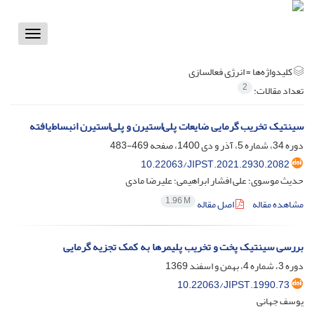
Toggle
vigation
کلیدواژه‌ها =
انرژی فعالسازی
2
تعداد مقالات:
سینتیک تخریب گرمایی ضایعات پلی‌استیرن و پلی‌استیرن انبساط‌یافته
دوره 34، شماره 5، آذر و دی 1400، صفحه
469-483
10.22063/JIPST.2021.2930.2082
حدیث موسوی؛ علی افشار ابراهیمی؛ علیرضا مادی
1.96 M
مشاهده مقاله
اصل مقاله
بررسی سینتیک پخت و تخریب پلیمرها به کمک تجزیه گرمایی
دوره 3، شماره 4، بهمن و اسفند 1369
10.22063/JIPST.1990.73
یوسف جهانی