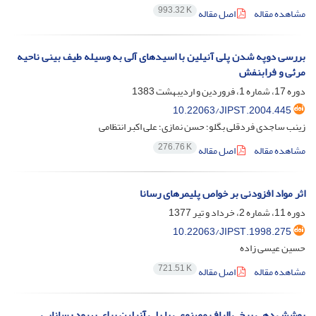
993.32 K
مشاهده مقاله
اصل مقاله
بررسی دوپه شدن پلی آنیلین با اسیدهای آلی به وسیله طیف بینی ناحیه
مرئی و فرابنفش
دوره 17، شماره 1، فروردین و اردیبهشت 1383
10.22063/JIPST.2004.445
زینب ساجدی فردقلی بگلو؛ حسن نمازی؛ علی اکبر انتظامی
276.76 K
مشاهده مقاله
اصل مقاله
اثر مواد افزودنی بر خواص پلیمرهای رسانا
دوره 11، شماره 2، خرداد و تیر 1377
10.22063/JIPST.1998.275
حسین عیسی زاده
721.51 K
مشاهده مقاله
اصل مقاله
پوشش دهی برخی الیاف مصنوعی با پلی آنیلین برای بهبود رسانایی