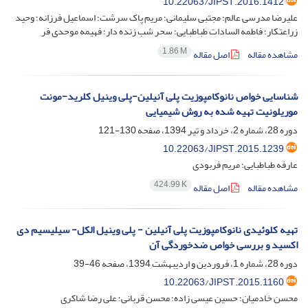
10.22063/JIPST.2016.1412
علیرضا مدرسی عالم؛ مجتبی سلیمانی؛ مریم پاک سرشت؛ اسماعیل فرزانه؛ وحید
زراعتکار؛ فاطمه السادات طباطبایی؛ سحر شب زنده دار؛ فهیمه موحدی فر
1.86 M
مشاهده مقاله
اصل مقاله
شناسایی خواص نانوکامپوزیت پلی آنیلین-پلى وینیل کلرید-مونت
موریلونیت تهیه شده به روش شیمیایی
دوره 28، شماره 2، خرداد و تیر 1394، صفحه
130-121
10.22063/JIPST.2015.1239
عارفه طباطبایی؛ مریم فربودی
424.99 K
مشاهده مقاله
اصل مقاله
تهیه کلوئیدی نانوکامپوزیت پلی آنیلین - پلی وینیل الکل- سیلیسیم دی
اکسید و بررسی خواص ضدخوردگی آن
دوره 28، شماره 1، فروردین و اردیبهشت 1394، صفحه
46-39
10.22063/JIPST.2015.1160
محسن خادمیان؛ حسین عیسی زاده؛ محسن قربانی؛ علی رضا شاکری