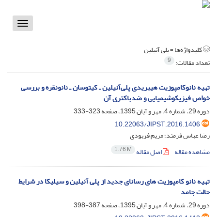
Toggle
vigation
کلیدواژه‌ها =
پلی آنیلین
9
تعداد مقالات:
تهیه نانوکامپوزیت‌ هیبریدی پلی‌آنیلین ـ کیتوسان ـ نانونقره و بررسی
خواص فیزیکوشیمیایی و ضدباکتری آن
دوره 29، شماره 4، مهر و آبان 1395، صفحه
323-333
10.22063/JIPST.2016.1406
رضا عباس فرمند؛ مریم فربودی
1.76 M
مشاهده مقاله
اصل مقاله
تهیه نانو کامپوزیت های رسانای جدید از پلی آنیلین و سیلیکا در شرایط
حالت جامد
دوره 29، شماره 4، مهر و آبان 1395، صفحه
387-398