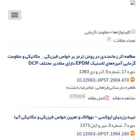
Toggle
vigation
کلیدواژه‌ها =
مقاومت گرمایی
2
تعداد مقالات:
مطالعه اثر زمانمندی در روغن ترمز بر خواص فیزیکی _ مکانیکی و مقاومت
گرمایی آمیزه‌های لاستیک EPDM دارای مقادیر مختلف DCP
دوره 17، شماره 5، آذر و دی 1383
10.22063/JIPST.2004.470
طاهره دارستانی فراهانی؛ غلامرضا بخشنده
179.91 K
مشاهده مقاله
اصل مقاله
تهیه رزینهای اپوکسی - نووالاک و تعیین خواص فیزیکی و مکانیکی آنها
دوره 7، شماره 3، مهر و آبان 1373
10.22063/JIPST.1994.180