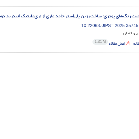
 رنگ‌های پودری: ساخت رزین‌ پلی‌استر جامد عاری از تری‌ملیتیک انیدرید دو
10.22063/JIPST.2025.35745
ی باغبان
1.31 M
اله
اصل مقاله