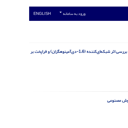
ورود به سامانه
ENGLISH
سنتز پلی(آکریلیک اسید-co-استواستوکسی اتیل متاکریلات) با روش پلیمرشدن رسوبی: بررسی اثر شبکه‌ای‌کننده (1،6-دی‌آمینوهگزان) و فراپخت بر
 هوش مصنوعی