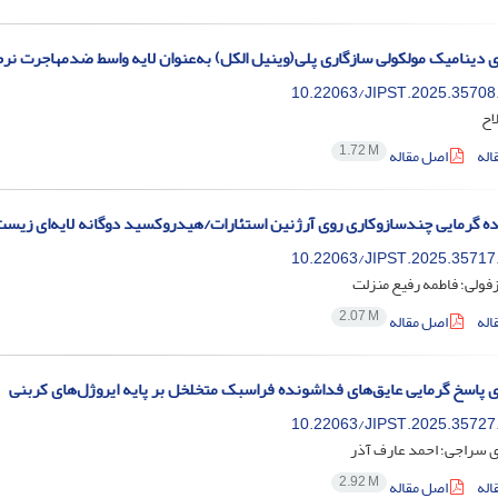
 دینامیک مولکولی سازگاری پلی‌(وینیل الکل) به‌عنوان لایه واسط ضدمهاجرت نرم
10.22063/JIPST.2025.35708
اح
1.72 M
اله
اصل مقاله
ده گرمایی چندسازوکاری روی آرژنین استئارات/هیدروکسید دوگانه لایه‌ای زیست‌پ
10.22063/JIPST.2025.35717
فولی؛ فاطمه رفیع منزلت
2.07 M
اله
اصل مقاله
 پاسخ گرمایی عایق‌های فداشونده‌ فراسبک متخلخل بر پایه ایروژل‌های کربنی
10.22063/JIPST.2025.35727
 سراجی؛ احمد عارف آذر
2.92 M
اله
اصل مقاله