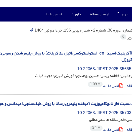
مرور
ارسال مقاله
داوران
تماس با ما
شماره:
دوره 38، شماره 2 - شماره پیاپی 196، خرداد و تیر 1404
6
ات:
روژل
10.22063/JIPST.2025.35655
جانیان؛ فاطمه زینلی؛ حسین بوهندی؛ کورش کبیری؛ مجید غیاث
1.09 M
اله
اصل مقاله
 نسبت فاز نانوکامپوزیت آمیخته پلیمری رسانا با روش طیف‌سنجی امپدانس و
10.22063/JIPST.2025.35703
شی؛ قدرت‌الله هاشمی مطلق
3.1 M
اله
اصل مقاله