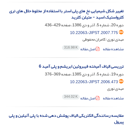
تغییر شکل شیمیایی نخ های پلی استر با استفاده از مخلوط حلال های تری
کلرواستیک اسید - متیلن کلرید
دوره 20، شماره 5، آذر و دی 1386، صفحه
429-436
10.22063/JIPST.2007.775
مهدی نوری؛ کامران محفوظی
316.98 K
مشاهده مقاله
اصل مقاله
ترریسی الیاف آمیخته فیبروئین ابریشم و پلی آمید 6
دوره 19، شماره 5، آذر و دی 1385، صفحه
369-376
10.22063/JIPST.2006.473
مهدی نوری
344.02 K
مشاهده مقاله
اصل مقاله
مقایسه رسانندگی الکتریکی الیاف پوشش دهی شده با پلی آنیلین و پلی
پیرول