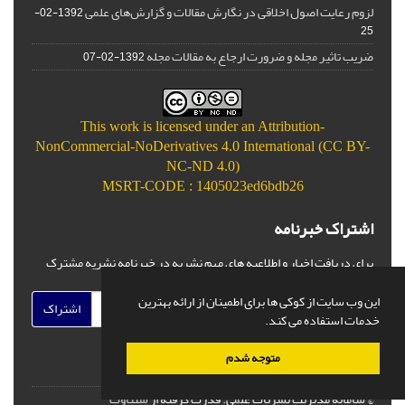
لزوم رعایت اصول اخلاقی در نگارش مقالات و گزارش‌‌های علمی
1392-02-
25
ضریب تاثیر مجله و ضرورت ارجاع به مقالات مجله
1392-02-07
This work is licensed under an
Attribution-
NonCommercial-NoDerivatives 4.0 International (CC BY-
NC-ND 4.0)
MSRT-CODE : 1405023ed6bdb26
اشتراک خبرنامه
برای دریافت اخبار و اطلاعیه های مهم نشریه در خبرنامه نشریه مشترک
شوید.
این وب سایت از کوکی ها برای اطمینان از ارائه بهترین
اشتراک
خدمات استفاده می کند.
متوجه شدم
© سامانه مدیریت نشریات علمی.
قدرت گرفته از
سیناوب