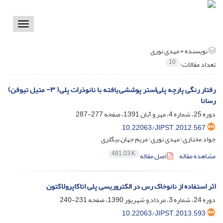
Toggle
vigation
نویسنده =
مهدی نوری
10
تعداد مقالات:
رفتار رنگی پارچه پلی‌استر پوششی یافته با نانوذرات پلی‌( ۳- متیل تیوفن)
رسانا
دوره 25، شماره 4، مهر و آبان 1391، صفحه
277-287
10.22063/JIPST.2012.567
جواد مختاری؛ مهدی نوری؛ مریم جهان بیگلری
481.03 K
مشاهده مقاله
اصل مقاله
اثر استفاده از نانوخاک رس در الکتروریسی پلی اتاکاپرولاکتون
دوره 24، شماره 3، مرداد و شهریور 1390، صفحه
231-240
10.22063/JIPST.2013.593