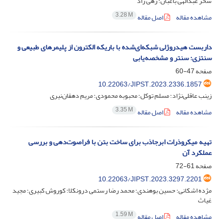
سحر عبدالهی باغبان؛ رهی راد
3.28 M
مشاهده مقاله
اصل مقاله
داربست هیدروژلی شبکه‌ای‌شده با باریکه الکترون از پلیمرهای طبیعی و
سنتزی: سنتر و مشخصه‌یابی
صفحه
47-60
10.22063/JIPST.2023.2336.1857
زینب عاقلی‌نژاد؛ مسلم توکل؛ محبوبه محمودی؛ مریم دهقان‌نیری
3.35 M
مشاهده مقاله
اصل مقاله
تهیه میکروذرات ابرجاذب برای ساخت بتن با فراصوت‌دهی و بررسی
عملکرد آن
صفحه
61-72
10.22063/JIPST.2023.3297.2201
مژده اشکانی؛ حسین بوهندی؛ محمد رضا رستمی درونکلا؛ کوروش کبیری؛ مجید
غیاث
1.59 M
مشاهده مقاله
اصل مقاله