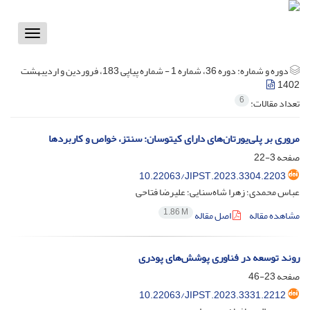
Toggle
vigation
دوره و شماره:
دوره 36، شماره 1 - شماره پیاپی 183، فروردین و اردیبهشت
1402
6
تعداد مقالات:
مروری بر پلی‌یورتان‌های دارای کیتوسان: سنتز، خواص و کاربردها
صفحه
3-22
10.22063/JIPST.2023.3304.2203
عباس محمدی؛ زهرا شاه‌سنایی؛ علیرضا فتاحی
1.86 M
مشاهده مقاله
اصل مقاله
روند توسعه در فناوری پوشش‌های پودری
صفحه
23-46
10.22063/JIPST.2023.3331.2212