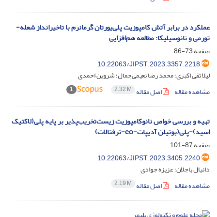
عملکرد در برابر آتش کامپوزیت پلی‌یورتان گرمانرم با تاخیرانداز شعله-
تورمی و نانوسیلیکا: مطالعه هم‌افزایی
صفحه
73-86
10.22063/JIPST.2023.3357.2218
لیلا تقی‌ اکبری؛ محمد رضا نعیمی‌جمال؛ شروین احمدی
1
2.32 M
مشاهده مقاله
اصل مقاله
تهیه و بررسی خواص نانوکامپوزیت زیست‌تخریب‌پذیر بر پایه پلی(‌لاکتیک
اسید)-پلی(‌بوتیلن آدیپات-co-ترفتالات)
صفحه
87-101
10.22063/JIPST.2023.3405.2240
دانیال باجلان؛ عزیزه جوادی
2.19 M
مشاهده مقاله
اصل مقاله