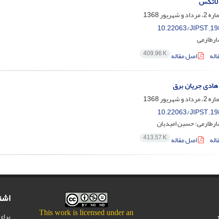
 لاتکس
10.22063/JIPST.19
ارطارمی
409.96 K
اله
اصل مقاله
هادی جریان برق
10.22063/JIPST.19
ارطارمی؛ حسین امیدیان
413.57 K
اله
اصل مقاله
اشت
This work is licensed under an
برای