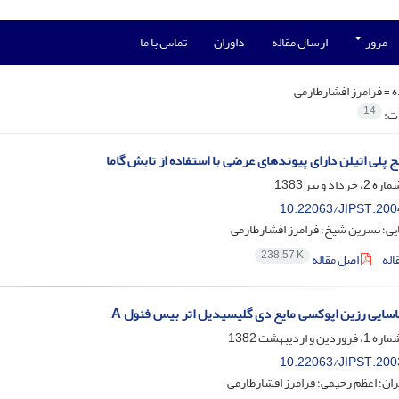
مرور
ارسال مقاله
داوران
تماس با ما
ه =
فرامرز افشارطارمی
14
ات:
ج پلی اتیلن دارای پیوندهای عرضی با استفاده از تابش گاما
10.22063/JIPST.200
ی؛ نسرین شیخ؛ فرامرز افشارطارمی
238.57 K
اله
اصل مقاله
اسایی رزین اپوکسی مایع دی گلیسیدیل اتر بیس فنول A
10.22063/JIPST.200
ان؛ اعظم رحیمی؛ فرامرز افشارطارمی