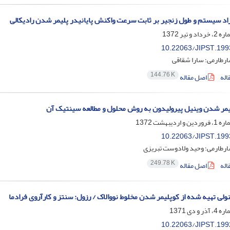
زاد سیستم و طول زنجیر بر ثابت سرعت واکنش پایانیدر پلیمر شدن رادیکالی
10.22063/JIPST.199
ارطارمی؛ سارا شقاقی
144.76 K
اله
اصل مقاله
مر شدن وینیل پیرولیدون به روش محلول و مطالعه سینتیک آن
10.22063/JIPST.199
ارطارمی؛ وحید ولادوست تبریزی
249.78 K
اله
اصل مقاله
نولی تهیه شده از کوپلیمر شدن مخلوط نووالاک / رزول: سنتز و کارآروی فرادما
10.22063/JIPST.199