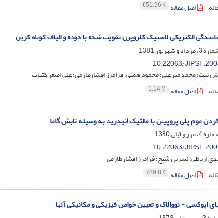
651.96 K
اله
اصل مقاله
نندگی الکتریکی لاستیک کلروپرن تقویت شده با دوده و الیاف کوتاه کربن
10.22063/JIPST.200
 نیت؛ محمد میرعلی؛ محمود همتی؛ فرامرز افشارطارمی؛ علی اصغر کتباب
1.14 M
اله
اصل مقاله
کردن موم پلی پروپیلن با مالئیک انیدرید به وسیله تابش گاما
10.22063/JIPST.200
ی ارباطی؛ نسرین شیخ؛ فرامرز افشارطارمی
789.8 K
اله
اصل مقاله
های اپوکسی - نووالاک و تعیین خواص فیزیکی و مکانیکی آنها