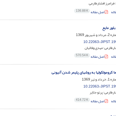
؛ فرامرز افشارطارمی
136.88 K
اله
اصل مقاله
بلور مایع
10.22063/JIPST.19
ارطارمی؛ مهدی وفائیان
570.54 K
اله
اصل مقاله
 کرومولکولها به روشهای پلیمر شدن آنیونی
10.22063/JIPST.19
ارطارمی؛ پرتو جلایر
414.72 K
اله
اصل مقاله