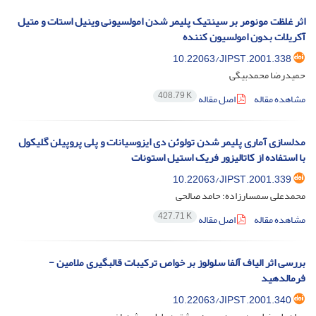
اثر غلظت مونومر بر سینتیک پلیمر شدن امولسیونی وینیل استات و متیل
آکریلات بدون امولسیون کننده
10.22063/JIPST.2001.338
حمیدرضا محمدبیگی
408.79 K
مشاهده مقاله
اصل مقاله
مدلسازی آماری پلیمر شدن تولوئن دی ایزوسیانات و پلی پروپیلن گلیکول
با استفاده از کاتالیزور فریک استیل استونات
10.22063/JIPST.2001.339
محمدعلی سمسارزاده؛ حامد صالحی
427.71 K
مشاهده مقاله
اصل مقاله
بررسی اثر الیاف آلفا سلولوز بر خواص ترکیبات قالبگیری ملامین -
فرمالدهید
10.22063/JIPST.2001.340