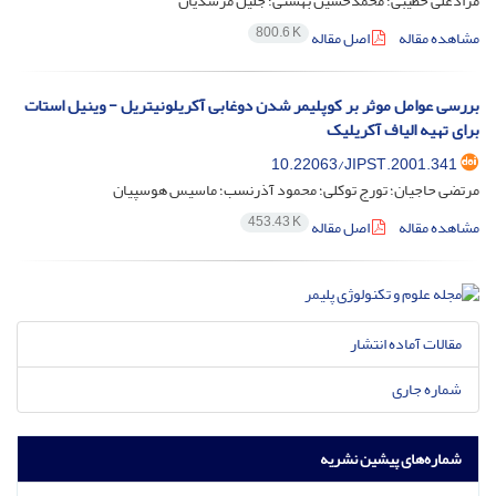
مرادعلی خطیبی؛ محمدحسین بهشتی؛ جلیل مرشدیان
800.6 K
مشاهده مقاله
اصل مقاله
بررسی عوامل موثر بر کوپلیمر شدن دوغابی آکریلونیتریل - وینیل استات
برای تهیه الیاف آکریلیک
10.22063/JIPST.2001.341
مرتضی حاجیان؛ تورج توکلی؛ محمود آذرنسب؛ ماسیس هوسپیان
453.43 K
مشاهده مقاله
اصل مقاله
مقالات آماده انتشار
شماره جاری
شماره‌های پیشین نشریه