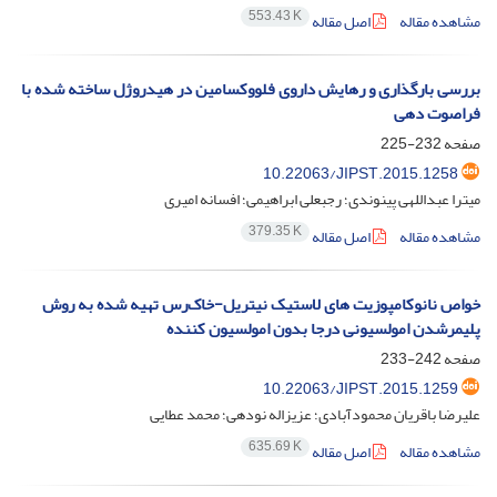
553.43 K
مشاهده مقاله
اصل مقاله
بررسی بارگذاری و رهایش داروی فلووکسامین در هیدروژل ساخته شده با
فراصوت دهی
صفحه
232-225
10.22063/JIPST.2015.1258
میترا عبداللهی پینوندی؛ رجبعلی ابراهیمی؛ افسانه امیری
379.35 K
مشاهده مقاله
اصل مقاله
خواص نانوکامپوزیت های لاستیک نیتریل-‌خاک‌رس تهیه شده به روش
پلیمرشدن امولسیونی درجا بدون امولسیون کننده
صفحه
242-233
10.22063/JIPST.2015.1259
علیرضا باقریان محمودآبادی؛ عزیزاله نودهی؛ محمد عطایی
635.69 K
مشاهده مقاله
اصل مقاله