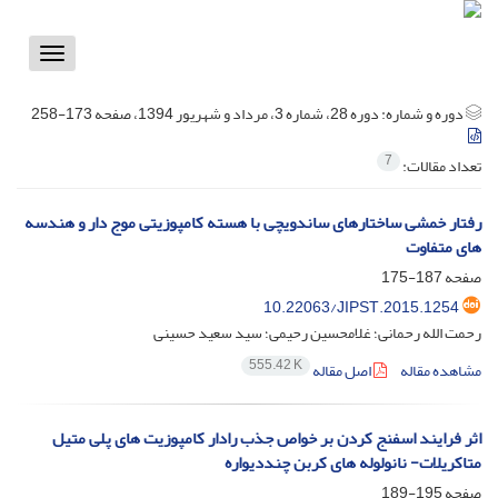
Toggle
vigation
دوره و شماره:
دوره 28، شماره 3، مرداد و شهریور 1394، صفحه 173-258
7
تعداد مقالات:
رفتار خمشی ساختارهای ساندویچی با هسته کامپوزیتی موج دار و هندسه
های متفاوت
صفحه
187-175
10.22063/JIPST.2015.1254
رحمت الله رحمانی؛ غلامحسین رحیمی؛ سید سعید حسینی
555.42 K
مشاهده مقاله
اصل مقاله
اثر فرایند اسفنج کردن بر خواص جذب رادار کامپوزیت های پلی‏ متیل
متاکریلات- نانولوله های کربن چنددیواره
صفحه
195-189