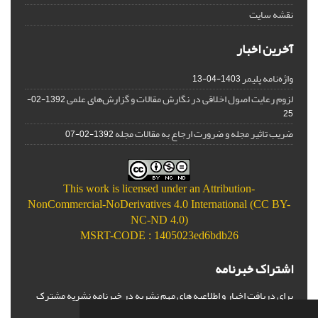
نقشه سایت
آخرین اخبار
واژه‌نامه پلیمر
1403-04-13
لزوم رعایت اصول اخلاقی در نگارش مقالات و گزارش‌‌های علمی
1392-02-
25
ضریب تاثیر مجله و ضرورت ارجاع به مقالات مجله
1392-02-07
This work is licensed under an
Attribution-
NonCommercial-NoDerivatives 4.0 International (CC BY-
NC-ND 4.0)
MSRT-CODE : 1405023ed6bdb26
اشتراک خبرنامه
برای دریافت اخبار و اطلاعیه های مهم نشریه در خبرنامه نشریه مشترک
شوید.