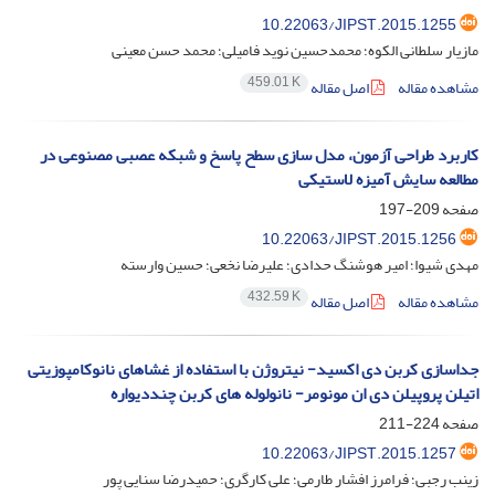
10.22063/JIPST.2015.1255
مازیار سلطانی الکوه؛ محمدحسین نوید فامیلی؛ محمد حسن معینی
459.01 K
مشاهده مقاله
اصل مقاله
کاربرد طراحی آزمون، مدل سازی سطح پاسخ و شبکه عصبی مصنوعی در
مطالعه سایش آمیزه لاستیکی
صفحه
209-197
10.22063/JIPST.2015.1256
مهدی شیوا؛ امیر هوشنگ حدادی؛ علیرضا نخعی؛ حسین وارسته
432.59 K
مشاهده مقاله
اصل مقاله
جداسازی کربن دی اکسید- نیتروژن با استفاده از غشاهای نانوکامپوزیتی
اتیلن پروپیلن دی ان مونومر- نانولوله های کربن چنددیواره
صفحه
224-211
10.22063/JIPST.2015.1257
زینب رجبی؛ فرامرز افشار طارمی؛ علی کارگری؛ حمیدرضا سنایی پور