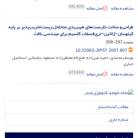
541.43 K
مشاهده مقاله
اصل مقاله
طراحی و ساخت داربست‌های هیبریدی متخلخل زیست‌تخریب‌پذیر بر پایه
کیتوسان-ژلاتین-تری‌فسفات کلسیم برای مهندسی بافت
صفحه
297-308
10.22063/JIPST.2007.807
یوسف محمدی؛ حمید میرزاده؛ فتح اله مضطرزاده؛ مسعود سلیمانی؛ اسماعیل
جباری
473.84 K
مشاهده مقاله
اصل مقاله
مقالات آماده انتشار
شماره جاری