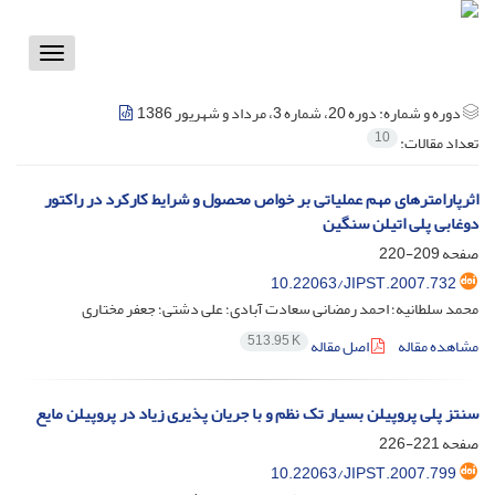
Toggle
vigation
دوره و شماره:
دوره 20، شماره 3، مرداد و شهریور 1386
10
تعداد مقالات:
اثرپارامترهای مهم عملیاتی بر خواص محصول و شرایط کارکرد در راکتور
دوغابی پلی اتیلن سنگین
صفحه
209-220
10.22063/JIPST.2007.732
محمد سلطانیه؛ احمد رمضانی سعادت آبادی؛ علی دشتی؛ جعفر مختاری
513.95 K
مشاهده مقاله
اصل مقاله
سنتز پلی پروپیلن بسیار تک نظم و با جریان پذیری زیاد در پروپیلن مایع
صفحه
221-226
10.22063/JIPST.2007.799