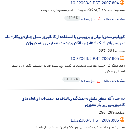
10.22063/JIPST.2007.804
مسعود اسفنده؛ آزاد کاک سوندی؛ امیرمسعود رضادوست
479.6 K
مشاهده مقاله
اصل مقاله
کوپلیمرشدن اتیلن و پروپیلن با استفاده از کاتالیزور نسل چهارم زیگلر- ناتا
: بررسی اثر کمک کاتالیزور، الکترون دهنده خارجی و هیدروژن
صفحه
281-287
10.22063/JIPST.2007.805
رضا مهترانی؛ حسن عربی؛ محمدباقر تیموری؛ سید صابر حسینی شیراز؛ وحید
اسلامی منش
316.07 K
مشاهده مقاله
اصل مقاله
بررسی آثار سطح مقطع و جهت‌گیری الیاف در جذب انرژی لوله‌های
کامپوزیتی زیر بار محوری
صفحه
289-296
10.22063/JIPST.2007.806
محمود مهرداد شکریه؛ حسین توزنده جانی؛ مجید جمال امیدی