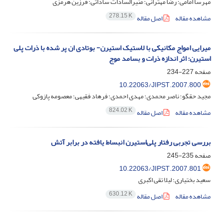
مهرسا امامی؛ رضا مهترانی؛ منیرالسادات ساداتی؛ فرزین هرمزی
278.15 K
مشاهده مقاله
اصل مقاله
میرایی امواج مکانیکی با لاستیک استیرن- بوتادی ان پر شده با ذرات پلی
استیرن: اثر اندازه ذرات و بسامد موج
صفحه
227-234
10.22063/JIPST.2007.800
مجید حقگو؛ ناصر محمدی؛ مهدی احمدی؛ فرهاد فقیهی؛ معصومه پازوکی
824.02 K
مشاهده مقاله
اصل مقاله
بررسی تجربی رفتار پلی‌استیرن انبساط‌ یافته در برابر آتش
صفحه
235-245
10.22063/JIPST.2007.801
سعید بختیاری؛ لیلا تقی اکبری
630.12 K
مشاهده مقاله
اصل مقاله