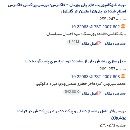
تهیه نانوکامپوزیت های پلی یورتان - خاک رس: بررسی پراکنش خاک رس
اصلاح شده در پلی‌تترا متیلن اتر گلیکول
صفحه
247-255
10.22063/JIPST.2007.802
بابک کفاشی؛ فاطمه پورسنگ؛ سید احسان سنبلستان
1.29 M
مشاهده مقاله
اصل مقاله
مدل سازی رهایش دارو از سامانه نوین پلیمری پاسخگو به دما
صفحه
257-269
10.22063/JIPST.2007.803
محمد سیروس آذر؛ هاجر جعفری عنصررودی؛ مهرداد کوکبی
542.88 K
مشاهده مقاله
اصل مقاله
بررسی اثر عامل رهاساز داخلی و پرکننده بر نیروی کشش در فرایند
پولتروژن
صفحه
271-279