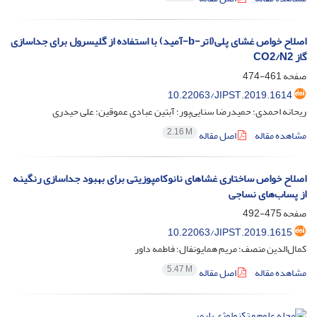
اصلاح خواص غشای پلی(اتر-b-آمید) با استفاده از گلیسرول برای جداسازی
گاز CO2/N2
صفحه
461-474
10.22063/JIPST.2019.1614
ریحانه احمدی؛ حمیدرضا سنایی‌پور؛ آبتین عبادی عموقین؛ علی حیدری
2.16 M
مشاهده مقاله
اصل مقاله
اصلاح خواص ساختاری غشاهای نانوکامپوزیتی برای بهبود جداسازی رنگینه
از پساب‌های نساجی
صفحه
475-492
10.22063/JIPST.2019.1615
کمال‌الدین منصف؛ مریم همایونفال؛ فاطمه داور
5.47 M
مشاهده مقاله
اصل مقاله