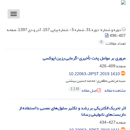
Toggle
vigation
دوره و شماره:
دوره 31، شماره 5 - شماره پیاپی 157، آذر و دی 1397، صفحه
407-496
6
تعداد مقالات:
مروری بر عوامل پخت تأخیری-گرمایی رزین اپوکسی
صفحه
409-426
10.22063/JIPST.2019.1610
سیدمرتضی مظفری؛ محمدحسین بهشتی
1.1 M
مشاهده مقاله
اصل مقاله
اثر تحریک الکتریکی بر رشد و تکثیر سلول‌های عصبی با استفاده از
داربست‌های نانولیفی رسانا
صفحه
427-434