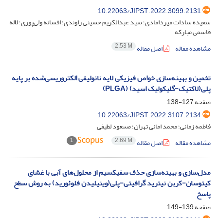
10.22063/JIPST.2022.3099.2131
سعیده سادات میردامادی؛ سید عبدالکریم حسینی راوندی؛ افسانه ولی‌پوری؛ لاله
قاسمی مبارکه
2.53 M
مشاهده مقاله
اصل مقاله
تخمین و بهینه‌سازی خواص فیزیکی لایه نانولیفی الکتروریسی‌شده بر پایه
پلی‌(لاکتیک-گلیکولیک اسید) (PLGA)
صفحه
127-138
10.22063/JIPST.2022.3107.2134
فاطمه زمانی؛ محمد امانی تهران؛ مسعود لطیفی
1
2.69 M
مشاهده مقاله
اصل مقاله
مدل‌سازی و بهینه‌سازی حذف سفیکسیم از محلول‌های آبی با غشای
کیتوسان-کربن نیترید گرافیتی-پلی‌(وینیلیدن فلوئورید) به روش سطح
پاسخ
صفحه
139-149