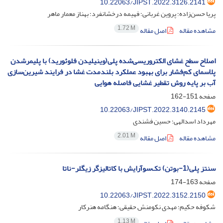
10.22063/JIPST.2022.3126.2141
پریا حسن‌زاده؛ پروین غربانی؛ فهیمه درخشانفرد؛ بهناز معمار ماهر
1.72 M
مشاهده مقاله
اصل مقاله
اصلاح سطح غشای الکتروریسی‌شده پلی(وینیلیدن فلوئورید) با پلیمرشدن
پلاسمای کم‌فشار برای بهبود عملکرد بلندمدت غشا در فرایند شیرین‌سازی
آب بر پایه روش تقطیر غشایی فاصله هوایی
صفحه
151-162
10.22063/JIPST.2022.3140.2145
مهرداد اسدالهی؛ حسین فشندی
2.01 M
مشاهده مقاله
اصل مقاله
سنتز پلی‌(1-بوتن) تک‌سوآرایش با کاتالیزگر زیگلر-ناتا
صفحه
163-174
10.22063/JIPST.2022.3152.2150
شکوفه حکیم؛ مهدی نکومنش حقیقی؛ هنگامه هنرکار
1.13 M