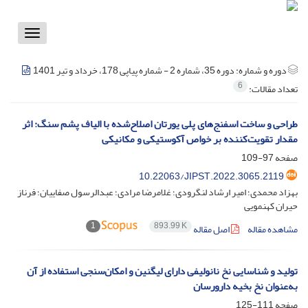
Toggle
vigation
دوره و شماره:
دوره 35، شماره 2 - شماره پیاپی 178، خرداد و تیر 1401
6
تعداد مقالات:
طراحی و ساخت اسفنج‏‌های پلی‏ یورتان اصلاح‌شده با الیاف پشم ‏‌سنگ: اثر
مقدار تقویت‌کننده بر خواص آکوستیکی و مکانیکی
صفحه
97-109
10.22063/JIPST.2022.3065.2119
بهزاد محمدی؛ امیر ارشاد لنگرودی؛ غلامرضا مرادی؛ عبدالرسول صفاییان؛ فرناز
حیران کهنمویی
1
893.99 K
مشاهده مقاله
اصل مقاله
تولید و شناسایی نخ نانولیفی دارای لیگنین و امکان‌سنجی استفاده از آن
به‌عنوان نخ بخیه دارورسان
صفحه
111-125